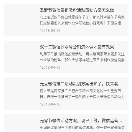
圣诞节微信营销吸粉活动策划方案怎么做
马上临近的节假日就是端午节了，那么针对端午节商家
们应该要怎么来制作公众号微信小游戏呢？下面自橙一
派小编就给大家具体讲一下端午节公众号微信小游戏制
/ 2018-04-16
作方法。...
双十二微信公众号营销怎么做才最有效果
利用节日推出微信投票活动，可以给商家带来更多关注
公众号的粉丝，那么应该怎样通过节日来制作微信投票
活动呢？下面自橙一派的小编就带大家一起来看一下微
/ 2018-04-16
信投票的制作步骤。...
元旦微信推广活动策划方案出炉了，快来看
情人节是商家推广自己产品和公司文化的一个重要节
日，自橙一派推出了一些列的关于情人节微信活动助力
公众平台互动营销功能,可以帮助大家实现营销吸粉的
/ 2018-04-16
目的，一起看看吧。...
元宵节微信活动方案，现已上线，微信运营必备
小编建议搭配当下流行的微信游戏，做一款元宵节微信