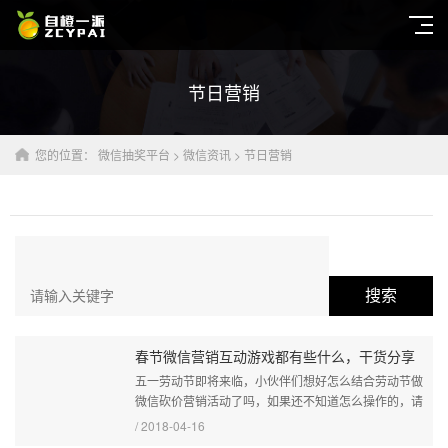
节日营销
您的位置：
微信抽奖平台
>
微信资讯
>
节日营销
搜索
春节微信营销互动游戏都有些什么，干货分享
五一劳动节即将来临，小伙伴们想好怎么结合劳动节做
微信砍价营销活动了吗，如果还不知道怎么操作的，请
看小编分享的这篇劳动节微信砍价活动制作攻略，包你
/ 2018-04-16
满意。...