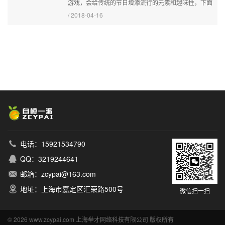
游戏，会给传统的节日增添流行的元素和趣味性，下面
教给大家有效利用元宵节微信游戏做公众号营销策划活
/ 2018-04-16
动。...
电话：15921534790
QQ：3219244641
邮箱：zcypai@163.com
地址：上海市嘉定区汇荣路500号
微信扫一扫
© 2026 www.zcypai.com 上海举才网络科技有限公司 版权所有